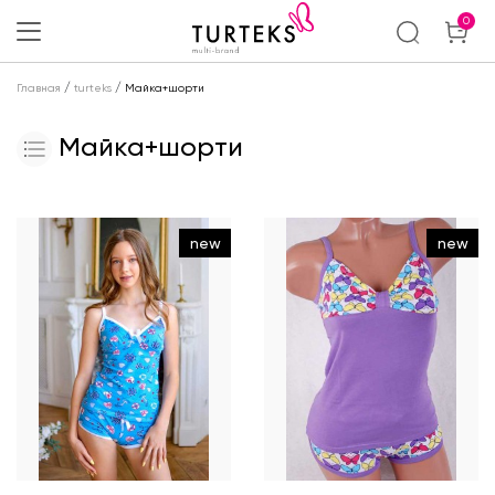
0
/
/
Главная
turteks
Майка+шорти
Майка+шорти
new
new