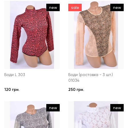
new
sale
new
Боди L 303
Боди (ростовка - 3 шт.)
01034
120 грн.
250 грн.
new
new