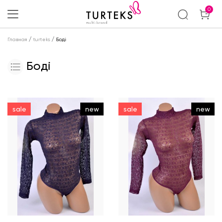
0
/
/
Главная
turteks
Боді
Боді
sale
new
sale
new